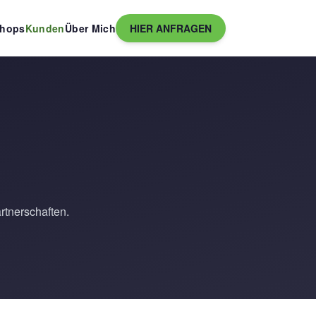
hops
Kunden
Über Mich
HIER ANFRAGEN
rtnerschaften.